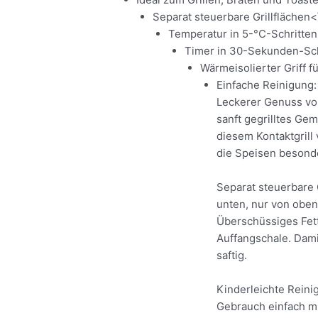
Separat steuerbare Grillflächen<\
Temperatur in 5-°C-Schritten 
Timer in 30-Sekunden-Schr
Wärmeisolierter Griff 
Einfache Reinigung: 
Leckerer Genuss vom
sanft gegrilltes Gem
diesem Kontaktgrill 
die Speisen besonde
Separat steuerbare G
unten, nur von oben 
Überschüssiges Fett 
Auffangschale. Dami
saftig.
Kinderleichte Reini
Gebrauch einfach mi