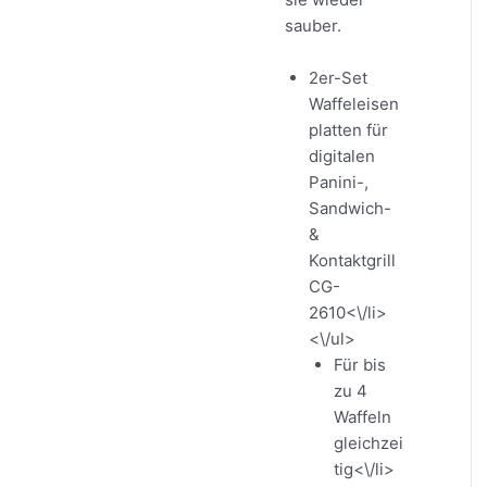
sauber.
2er-Set
Waffeleisen
platten für
digitalen
Panini-,
Sandwich-
&
Kontaktgrill
CG-
2610<\/li>
<\/ul>
Für bis
zu 4
Waffeln
gleichzei
tig<\/li>