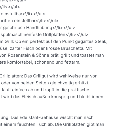
/li><\/ul>
einstellbar<\/li><\/ul>
itten einstellbar<\/li><\/ul>
für gefahrlose Handhabung<\/li><\/ul>
spülmaschinenfeste Grillplatten<\/li><\/ul>
 Grill: Ob ein perfekt auf den Punkt gegartes Steak,
üse, zarter Fisch oder krosse Bruschetta. Mit
von Rosenstein & Söhne brät, grillt und toastet man
rs komfortabel, schonend und fettarm.
rillplatten: Das Grillgut wird wahlweise nur von
oder von beiden Seiten gleichzeitig erhitzt.
läuft einfach ab und tropft in die praktische
t wird das Fleisch außen knusprig und bleibt innen
gung: Das Edelstahl-Gehäuse wischt man nach
t einem feuchten Tuch ab. Die Grillplatten gibt man