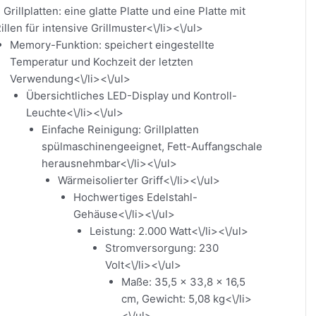
 Grillplatten: eine glatte Platte und eine Platte mit
illen für intensive Grillmuster<\/li><\/ul>
Memory-Funktion: speichert eingestellte
Temperatur und Kochzeit der letzten
Verwendung<\/li><\/ul>
Übersichtliches LED-Display und Kontroll-
Leuchte<\/li><\/ul>
Einfache Reinigung: Grillplatten
spülmaschinengeeignet, Fett-Auffangschale
herausnehmbar<\/li><\/ul>
Wärmeisolierter Griff<\/li><\/ul>
Hochwertiges Edelstahl-
Gehäuse<\/li><\/ul>
Leistung: 2.000 Watt<\/li><\/ul>
Stromversorgung: 230
Volt<\/li><\/ul>
Maße: 35,5 x 33,8 x 16,5
cm, Gewicht: 5,08 kg<\/li>
<\/ul>