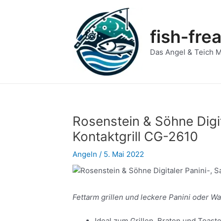
Zum
Post
Inhalt
navigation
springen
fish-fre
Das Angel & Teich 
Rosenstein & Söhne Digi
Kontaktgrill CG-2610
Angeln
/
5. Mai 2022
Fettarm grillen und leckere Panini oder Wa
Ideal zum Grillen, Braten und Toaste