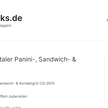
aks.de
Magazin
taler Panini-, Sandwich- &
ffeln zubereiten
n<\/li><\/ul>