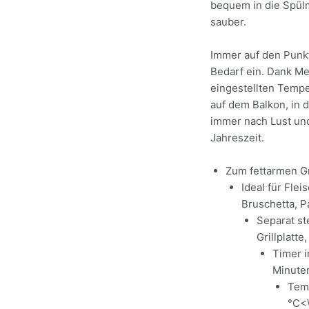
bequem in die Spülm
sauber.
Immer auf den Punkt
Bedarf ein. Dank Me
eingestellten Temp
auf dem Balkon, in d
immer nach Lust un
Jahreszeit.
Zum fettarmen Gr
Ideal für Fle
Bruschetta, Pa
Separat ste
Grillplatte
Timer i
Minuten
Temp
°C<\