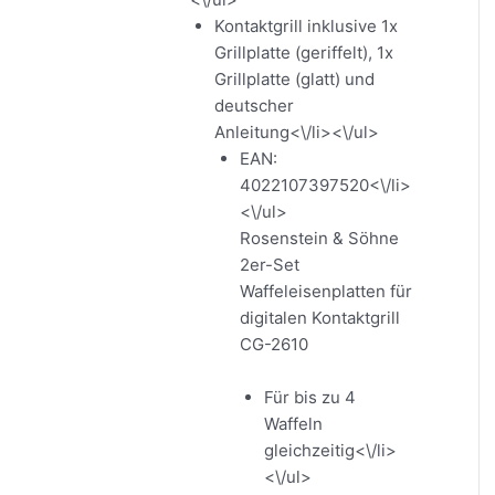
Kontaktgrill inklusive 1x
Grillplatte (geriffelt), 1x
Grillplatte (glatt) und
deutscher
Anleitung<\/li><\/ul>
EAN:
4022107397520<\/li>
<\/ul>
Rosenstein & Söhne
2er-Set
Waffeleisenplatten für
digitalen Kontaktgrill
CG-2610
Für bis zu 4
Waffeln
gleichzeitig<\/li>
<\/ul>