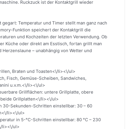
aschine. Ruckzuck ist der Kontaktgrill wieder
 gegart: Temperatur und Timer stellt man ganz nach
mory-Funktion speichert der Kontaktgrill die
eraturen und Kochzeiten der letzten Verwendung. Ob
er Küche oder direkt am Esstisch, fortan grillt man
d Herzenslaune – unabhängig von Wetter und
illen, Braten und Toasten<\/li><\/ul>
isch, Fisch, Gemüse-Scheiben, Sandwiches,
nini u.v.m.<\/li><\/ul>
uerbare Grillflächen: untere Grillplatte, obere
, beide Grillplatten<\/li><\/ul>
n 30-Sekunden-Schritten einstellbar: 30 – 60
<\/li><\/ul>
eratur in 5-°C-Schritten einstellbar: 80 °C – 230
/li><\/ul>