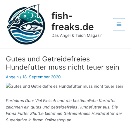
Zum
Post
Main
Inhalt
navigation
fish-
Men
springen
freaks.de
Das Angel & Teich Magazin
Gutes und Getreidefreies
Hundefutter muss nicht teuer sein
Angeln
/
18. September 2020
Perfektes Duo: Viel Fleisch und die bekömmliche Kartoffel
zeichnen ein gutes und getreidefreies Hundefutter aus. Die
Firma Futter Shuttle bietet ein Getreidefreies Hundefutter der
Superlative in Ihrem Onlineshop an.