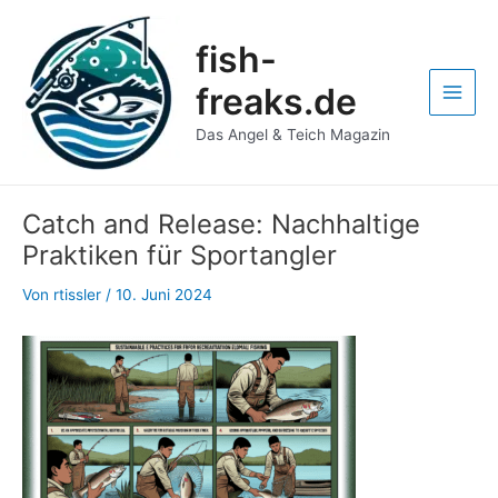
Zum
Post
Main
Inhalt
navigation
fish-
Men
springen
freaks.de
Das Angel & Teich Magazin
Catch and Release: Nachhaltige
Praktiken für Sportangler
Von
rtissler
/
10. Juni 2024