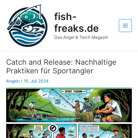
Zum
Post
Main
Inhalt
navigation
fish-
Men
springen
freaks.de
Das Angel & Teich Magazin
Catch and Release: Nachhaltige
Praktiken für Sportangler
Angeln
/
15. Juli 2024