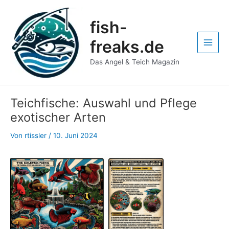
Zum
Post
Main
Inhalt
navigation
fish-
Men
springen
freaks.de
Das Angel & Teich Magazin
Teichfische: Auswahl und Pflege
exotischer Arten
Von
rtissler
/
10. Juni 2024