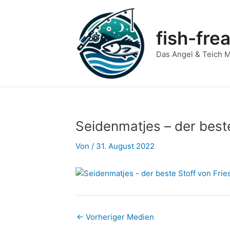
Zum
Post
Inhalt
navigation
springen
fish-fre
Das Angel & Teich 
Seidenmatjes – der best
Von
/
31. August 2022
←
Vorheriger Medien