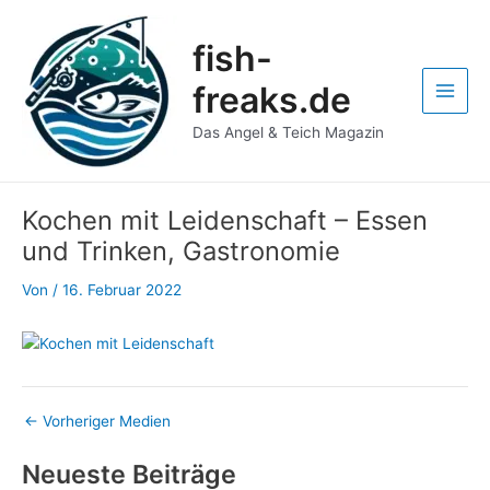
Zum
Post
Main
Inhalt
navigation
fish-
Men
springen
freaks.de
Das Angel & Teich Magazin
Kochen mit Leidenschaft – Essen
und Trinken, Gastronomie
Von
/
16. Februar 2022
←
Vorheriger Medien
Neueste Beiträge