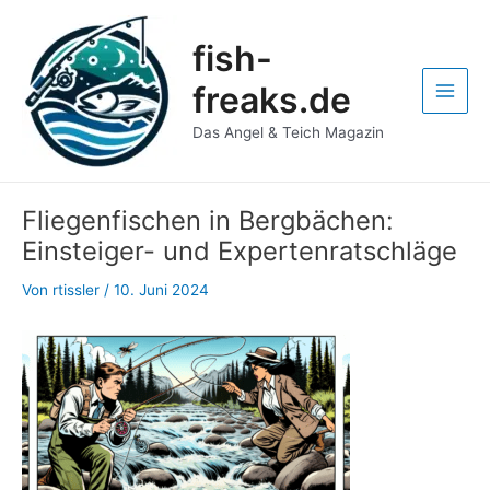
Zum
Post
Main
Inhalt
navigation
fish-
Men
springen
freaks.de
Das Angel & Teich Magazin
Fliegenfischen in Bergbächen:
Einsteiger- und Expertenratschläge
Von
rtissler
/
10. Juni 2024